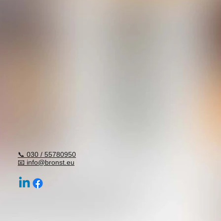
📞 030 / 55780950
📧 info@bronst.eu